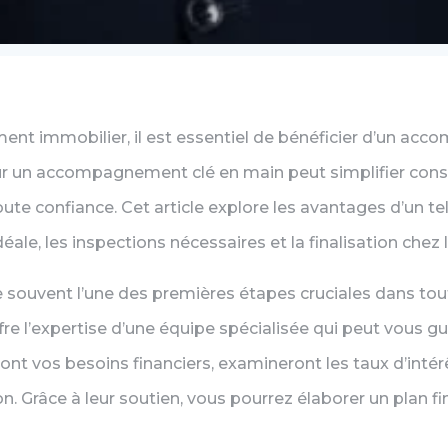
ent immobilier, il est essentiel de bénéficier d’un acc
r un accompagnement clé en main peut simplifier cons
oute confiance. Cet article explore les avantages d’un te
éale, les inspections nécessaires et la finalisation chez l
 souvent l’une des premières étapes cruciales dans tout
l’expertise d’une équipe spécialisée qui peut vous guid
ont vos besoins financiers, examineront les taux d’intér
on. Grâce à leur soutien, vous pourrez élaborer un plan fi